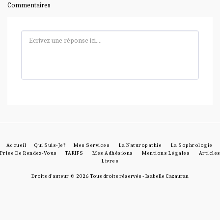
Commentaires
Accueil
Qui Suis-Je?
Mes Services
La Naturopathie
La Sophrologie
Prise De Rendez-Vous
TARIFS
Mes Adhésions
Mentions Légales
Article
Livres
Droits d'auteur © 2026 Tous droits réservés -
Isabelle Cazauran