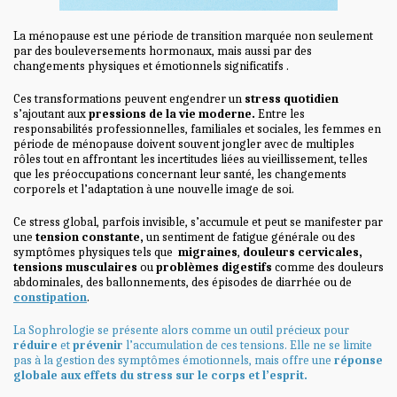
La ménopause est une période de transition marquée non seulement
par des bouleversements hormonaux, mais aussi par des
changements physiques et émotionnels significatifs .
Ces transformations peuvent engendrer un
stress
quotidien
s’ajoutant aux
pressions de la vie moderne.
Entre les
responsabilités professionnelles, familiales et sociales, les femmes en
période de ménopause doivent souvent jongler avec de multiples
rôles tout en affrontant les incertitudes liées au vieillissement, telles
que les préoccupations concernant leur santé, les changements
corporels et l’adaptation à une nouvelle image de soi.
Ce stress global, parfois invisible, s’accumule et peut se manifester par
une
tension constante,
un sentiment de fatigue générale ou des
symptômes physiques tels que
migraines
,
douleurs cervicales,
tensions
musculaires
ou
problèmes
digestifs
comme des douleurs
abdominales, des ballonnements, des épisodes de diarrhée ou de
constipation
.
La Sophrologie se présente alors comme un outil précieux pour
réduire
et
prévenir
l’accumulation de ces tensions. Elle ne se limite
pas à la gestion des symptômes émotionnels, mais offre une
réponse
globale aux effets du stress sur le corps et l’esprit.